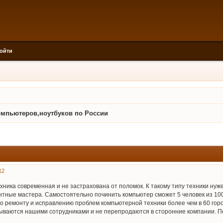
ойти
омпьютеров,ноутбуков по России
12
ехника современная и не застрахована от поломок. К такому типу техники ну
тные мастера. Самостоятельно починить компьютер сможет 5 человек из 100
 по ремонту и исправлению проблем компьютерной техники более чем в 60 го
тываются нашими сотрудниками и не перепродаются в сторонние компании. 