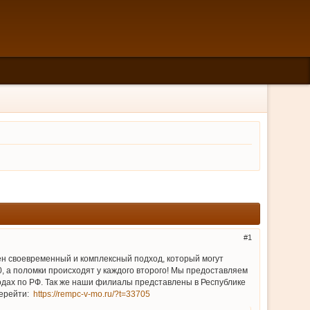
1
жен своевременный и комплексный подход, который могут
, а поломки происходят у каждого второго! Мы предоставляем
родах по РФ. Так же наши филиалы представлены в Республике
Перейти:
https://rempc-v-mo.ru/?t=33705