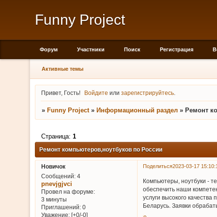
Funny Project
Форум
Участники
Поиск
Регистрация
В
Активные темы
Привет, Гость!
Войдите
или
зарегистрируйтесь
.
»
Funny Project
»
Информационный раздел
»
Ремонт к
Страница:
1
Ремонт компьютеров,ноутбуков по России
Поделиться
2023-03-17 15:10:
Новичок
Сообщений:
4
Компьютеры, ноутбуки - т
pnevjgjvci
обеспечить наши компетен
Провел на форуме:
услуги высокого качества
3 минуты
Беларусь. Заявки обраба
Приглашений:
0
Уважение:
[+0/-0]